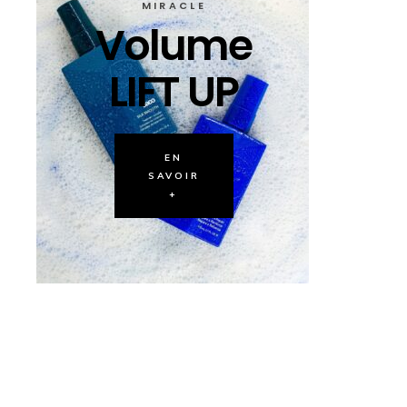
MIRACLE
Volume
LIFT UP
EN
SAVOIR
+